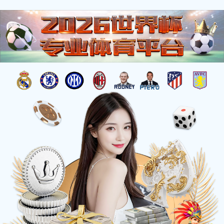
立即注册
星空app官方版web站 App
全面升级
集赛事追踪、社群交流与智能预测于一体，星
空app官方版web站式的掌上体验不容错过。
实时比分
互动社区
智能预测