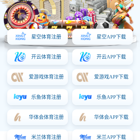
App Store 下载
Google Play 获取
星空app官方版web站 App · 历史更新
记录
查看各版本新增与优化内容，持续完善使用体验
v6.3.0
发布于 2025年10月18日